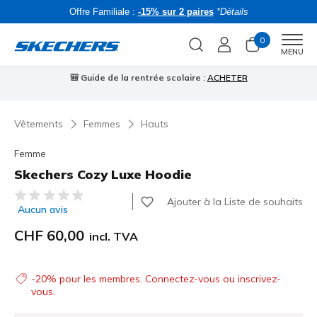
Offre Familiale :
-15% sur 2 paires
*Détails
0
Men
MENU
🎒 Guide de la rentrée scolaire :
ACHETER
⭐
Vêtements
Femmes
Hauts
Femme
Skechers Cozy Luxe Hoodie
Évaluation client 3.5 sur 5
Ajouter à la Liste de souhaits
Aucun avis
CHF 60,00
incl. TVA
-20% pour les membres. Connectez-vous ou inscrivez-
vous.