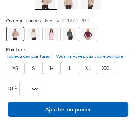
Couleur
Taupe / Brun
(#
HD127
TPBR
)
sélectionné
Pointure
Tableau des pointures
Vous ne voyez pas votre pointure ?
XS
S
M
L
XL
XXL
QTÉ
Ajouter au panier