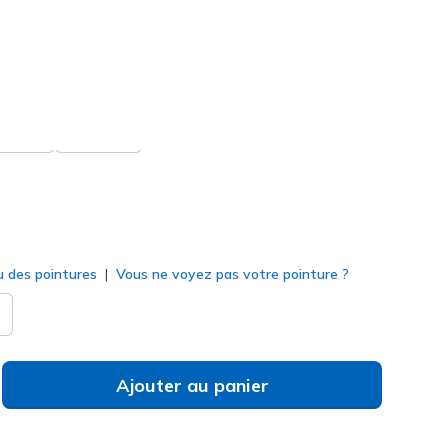
icles ou plus lors du paiement.
(#
118419
TPE
)
né
u des pointures
Vous ne voyez pas votre pointure ?
Ajouter au panier