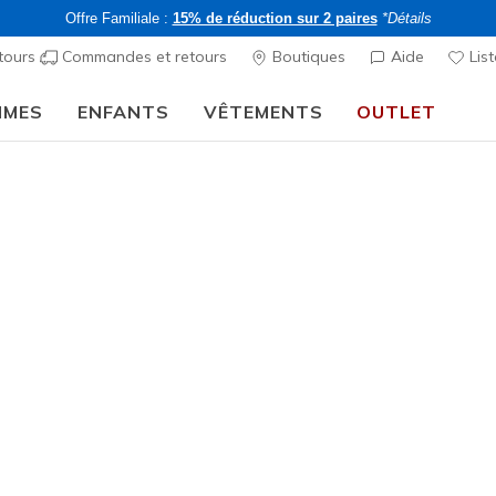
Offre Familiale :
15% de réduction sur 2 paires
*Détails
tours
Commandes et retours
Boutiques
Aide
List
MMES
ENFANTS
VÊTEMENTS
OUTLET
⭐
Skechers VIP :
retours sous 45 jours pour les membres
S'inscrire
⭐
décontractées
Homme
Skechers 
Edge
5
Évaluation clien
CHF 85,