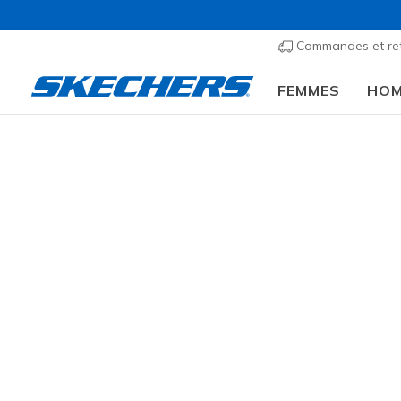
Commandes et re
FEMMES
HO
Hommes
Chaussures
Sneakers
Chaussures 