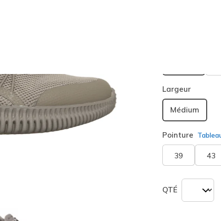
-15% sur 2 art
Couleur
Taupe
sélection
Largeur
Médium
Pointure
Tablea
39
43
QTÉ