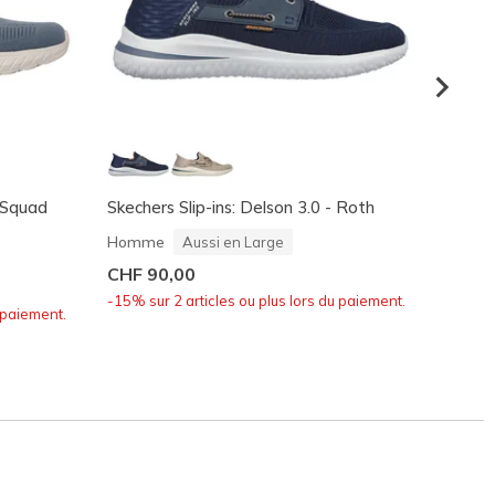
 Squad
Skechers Slip-ins: Delson 3.0 - Roth
Skeche
Homm
Homme
Aussi en Large
CHF 7
CHF 90,00
-15% su
-15% sur 2 articles ou plus lors du paiement.
 paiement.