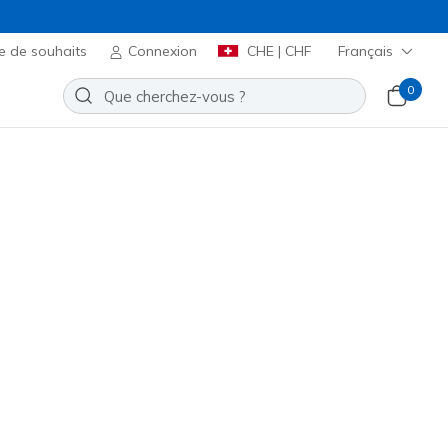
e de souhaits
Connexion
CHE | CHF
Français
0
Slip-ins: BOBS Geo Lite - Fixed
Ajouter à la Liste de souhaits
 avis
t 3.3 sur 5
00
incl. TVA