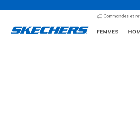
Commandes et re
FEMMES
HO
e scolaire :
ACHETER
Femmes
Chaussures
Sneakers
Chaussures 