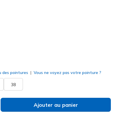
rine
(#
100762
NVY
)
né
u des pointures
Vous ne voyez pas votre pointure ?
38
Ajouter au panier