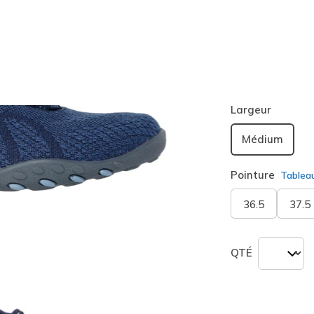
Couleur
Bleu Ma
sélection
Largeur
Médium
Pointure
Tablea
36.5
37.5
QTÉ