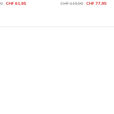
it de
00
à
CHF 61,95
Prix réduit de
CHF 110,00
à
CHF 77,95