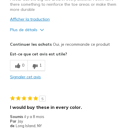
there something to reinforce the toe areas or make them
more durable
Afficher la traduction
Plus de détails
Le pour
Continuer les achats
Oui, je recommande ce produit
Comfortable
Est-ce que cet avis est utile?
Le contre
0
1
Wear Out Quickly
Signaler cet avis
Les meilleures utilisations
Casual Wear
5
Sizing
Feels true to size
I would buy these in every color.
View On Shoes
Shoes are for Wearing
Soumis
il y a 8 mois
Par
Jay
de
Long Island, NY