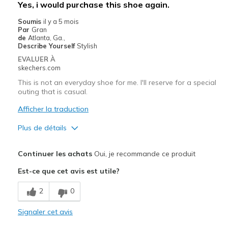
Yes, i would purchase this shoe again.
Soumis
il y a 5 mois
Par
Gran
de
Atlanta, Ga.,
Describe Yourself
Stylish
EVALUER À
skechers.com
This is not an everyday shoe for me. I'll reserve for a special
outing that is casual.
Afficher la traduction
Plus de détails
Le pour
Continuer les achats
Oui, je recommande ce produit
Comfortable
Est-ce que cet avis est utile?
Durable
2
0
Stylish
Signaler cet avis
Le contre