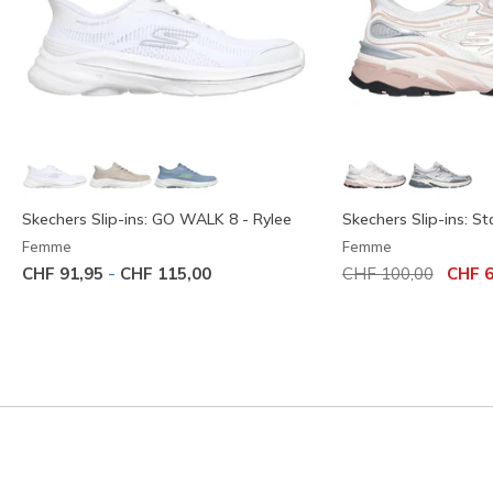
Skechers Slip-ins: GO WALK 8 - Rylee
Skechers Slip-ins: S
Femme
Femme
Prix réduit de
à
-
CHF 91,95
CHF 115,00
CHF 100,00
CHF 6