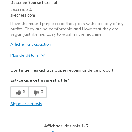
Describe Yourself
Casual
EVALUER À
skechers.com
I love the muted purple color that goes with so many of my
outfits. They are so comfortable and I love that they are
vegan just like me. Easy to wash in the machine.
Afficher la traduction
Plus de détails
Le pour
Continuer les achats
Oui, je recommande ce produit
Breathe Well
Est-ce que cet avis est utile?
Comfortable
6
0
Stylish
Signaler cet avis
Les meilleures utilisations
Casual Wear
Affichage des avis
1-5
Travel