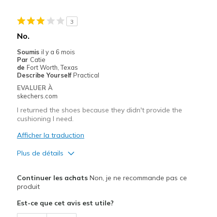
Good quality.
3
Les meilleures utilisations
No.
Casual Wear
Soumis
il y a 6 mois
Par
Catie
Travel
de
Fort Worth, Texas
Describe Yourself
Practical
Width
Feels true to width
EVALUER À
Sizing
Feels half size too small
skechers.com
View On Shoes
Shoes are for Wearing
I returned the shoes because they didn't provide the
cushioning I need.
Afficher la traduction
Plus de détails
Le pour
Continuer les achats
Non, je ne recommande pas ce
Attractive Design
produit
Est-ce que cet avis est utile?
Le contre