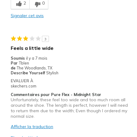
Poor Cushioning
2
0
Les meilleures utilisations
Signaler cet avis
Casual Wear
Width
Feels true to width
3
Sizing
Feels true to size
Feels a little wide
View On Shoes
Shoes are for Wearing
Soumis
il y a 7 mois
Par
Tblen
de
The Woodlands, TX
Describe Yourself
Stylish
EVALUER À
skechers.com
Commentaires pour Pure Flex - Midnight Star
Unfortunately, these feel too wide and too much room all
around the shoe. The length is perfect, however I will need
to return them due to the width; Even though I ordered my
normal size.
Afficher la traduction