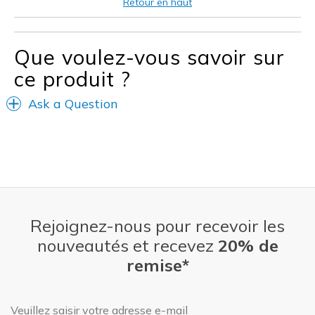
Retour en haut
Width
Feels true to width
Sizing
Feels true to size
Que voulez-vous savoir sur
View On Shoes
I'm Into Shoes
ce produit ?
Ask a Question
Rejoignez-nous pour recevoir les
nouveautés et recevez
20% de
remise*
Adresse e-mail