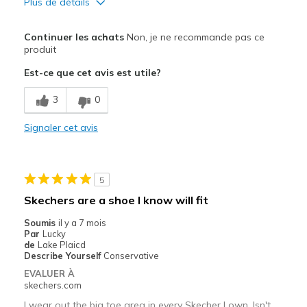
Plus de détails
Le pour
Continuer les achats
Non, je ne recommande pas ce
Attractive Design
produit
Est-ce que cet avis est utile?
Stylish
3
0
Le contre
Too Wide all around the shoe -
Signaler cet avis
Width
Feels too wide
Sizing
Feels true to size
5
View On Shoes
I'm Into Shoes
Skechers are a shoe I know will fit
Soumis
il y a 7 mois
Par
Lucky
de
Lake Plaicd
Describe Yourself
Conservative
EVALUER À
skechers.com
I wear out the big toe area in every Skecher I own. Isn't