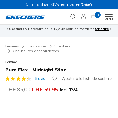
Offre Familiale :
-15% sur 2 paires
*Détails
0
Men
MENU
⭐
Skechers VIP :
retours sous 45 jours pour les membres
S'inscrire
⭐
R
Femmes
Chaussures
Sneakers
Chaussures décontractées
Femme
Pure Flex - Midnight Star
Ajouter à la Liste de souhaits
5 avis
Évaluation client 4.8 sur 5
Prix réduit de
CHF 85,00
à
CHF 59,95
incl. TVA