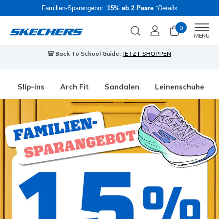
Familien-Sparangebot:
15% ab 2 Paare
*Details
0
Men
MENU
🎒 Back To School Guide:
JETZT SHOPPEN
Slip-ins
Arch Fit
Sandalen
Leinenschuhe