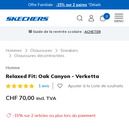
Offre Familiale :
-15% sur 2 paires
*Détails
0
Men
MENU
🎒 Guide de la rentrée scolaire :
ACHETER
⭐
Hommes
Chaussures
Sneakers
Chaussures décontractées
Homme
Relaxed Fit: Oak Canyon - Verketta
Ajouter à la Liste de souhaits
1 avis
Évaluation client 4.5 sur 5
CHF 70,00
incl. TVA
-15% sur 2 articles ou plus lors du paiement.