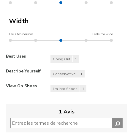
Width
Feels too narrow
Feels too wide
Best Uses
Going Out
1
Describe Yourself
Conservative
1
View On Shoes
I'm Into Shoes
1
1 Avis