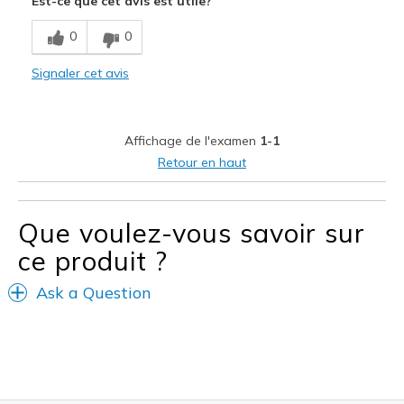
Est-ce que cet avis est utile?
Breathe Well
0
0
Comfortable
Signaler cet avis
Durable
Le contre
Affichage de l'examen
1-1
Wear Out Quickly
Retour en haut
Les meilleures utilisations
Going Out
Que voulez-vous savoir sur
ce produit ?
Width
Feels true to width
Sizing
Feels true to size
Ask a Question
View On Shoes
I'm Into Shoes