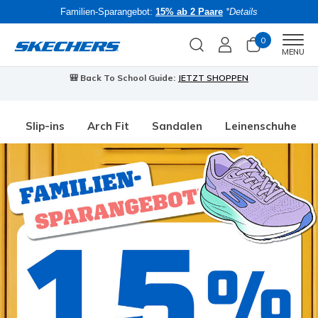
Familien-Sparangebot:
15% ab 2 Paare
*Details
0
Men
MENU
🎒 Back To School Guide:
JETZT SHOPPEN
Slip-ins
Arch Fit
Sandalen
Leinenschuhe