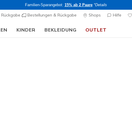
Familien-Sparangebot:
15% ab 2 Paare
*Details
& Rückgabe
Bestellungen & Rückgabe
Shops
Hilfe
REN
KINDER
BEKLEIDUNG
OUTLET
🎒 Back To School Guide:
JETZT SHOPPEN
rch Fit
Sandalen
Leinensc