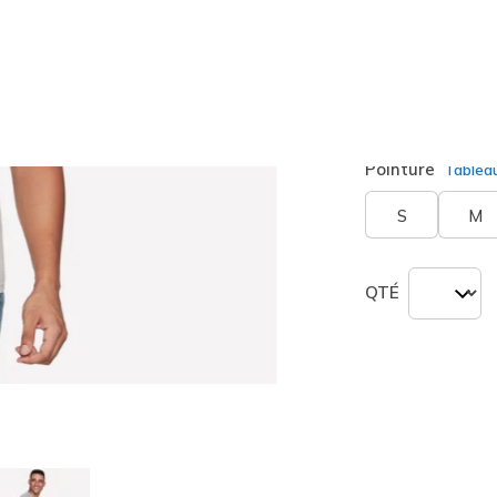
Couleur
Gris Clai
sélection
Pointure
Tablea
S
M
QTÉ