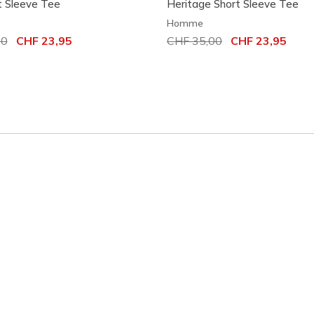
t Sleeve Tee
Heritage Short Sleeve Tee
Homme
it de
00
à
CHF 23,95
Prix réduit de
CHF 35,00
à
CHF 23,95