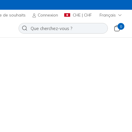
e de souhaits
Connexion
CHE | CHF
Français
0
ique Short Sleeve Henley
Ajouter à la Liste de souhaits
ucun avis
t 4.3 sur 5
00
incl. TVA
 membres. Connectez-vous ou inscrivez-vous.