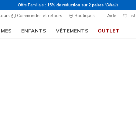
Offre Familiale :
15% de réduction sur 2 paires
*Détails
tours
Commandes et retours
Boutiques
Aide
List
MMES
ENFANTS
VÊTEMENTS
OUTLET
⭐
Skechers VIP :
retours sous 45 jours pour les membres
S'inscrire
⭐
Homme
GOKNIT P
A
Évaluation clien
CHF 40,
-20% pour les