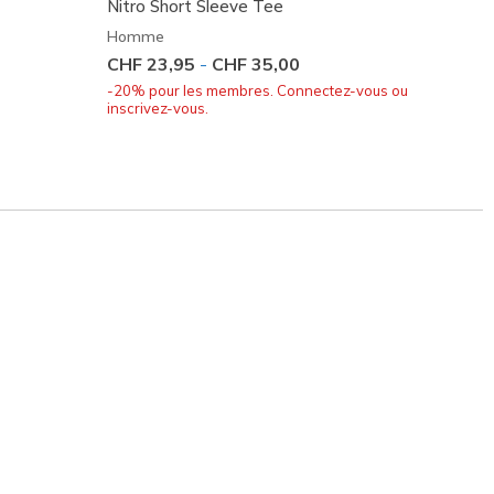
Nitro Short Sleeve Tee
Homet
Homme
Homm
CHF 23,95
-
CHF 35,00
CHF 2
-20% pour les membres. Connectez-vous ou
-20% p
inscrivez-vous.
inscriv