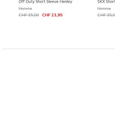
Off Duty Short Sleeve Henley
SKX Shor
Homme
Homme
Prix réduit de
CHF 35,00
à
CHF 23,95
Prix rédu
CHF 35,