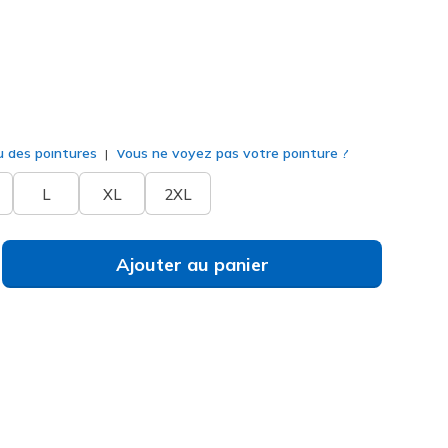
r
(#
MTO79
LTGY
)
né
u des pointures
Vous ne voyez pas votre pointure ?
L
XL
2XL
Ajouter au panier