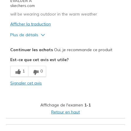
EVALUER À
skechers.com
will be wearing outdoor in the warm weather
Afficher la traduction
Plus de détails
Le pour
Continuer les achats
Oui, je recommande ce produit
Attractive Design
Est-ce que cet avis est utile?
Les meilleures utilisations
1
0
Casual Wear
Signaler cet avis
Width
Feels true to width
Sizing
Feels true to size
Affichage de l'examen
1-1
Retour en haut