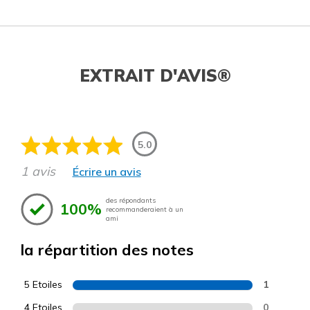
EXTRAIT D'AVIS®
5.0
1 avis
Écrire un avis
des répondants
100%
recommanderaient à un
ami
la répartition des notes
5 Etoiles
1
4 Etoiles
0