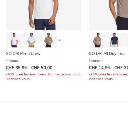
+3
GO DRI Pima Crew
GO DRI All Day Tee
Homme
Homme
-
-
CHF 35,95
CHF 50,00
CHF 14,95
CHF 3
-20% pour les membres. Connectez-vous ou
-20% pour les membre
inscrivez-vous.
inscrivez-vous.