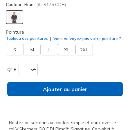
Couleur
Brun
(#
TS175
CDB
)
sélectionné
Pointure
Tableau des pointures
Vous ne voyez pas votre pointure ?
S
M
L
XL
2XL
QTÉ
Ajouter au panier
Restez au sec dans un confort simple et doux avec le
col V Skechers GO DRI Pima™ Signature. Ce t-shirt à