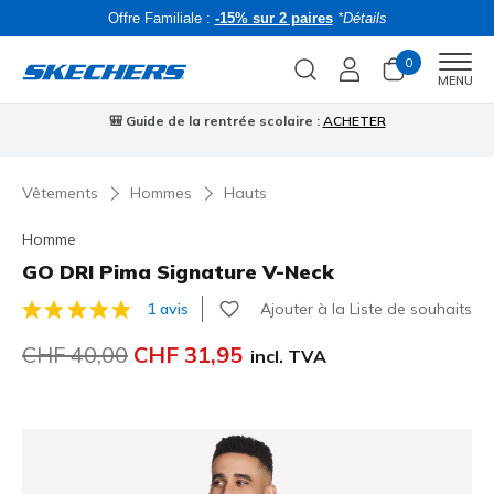
Offre Familiale :
-15% sur 2 paires
*Détails
0
Men
MENU
🎒 Guide de la rentrée scolaire :
ACHETER
⭐
Vêtements
Hommes
Hauts
Homme
GO DRI Pima Signature V-Neck
Ajouter à la Liste de souhaits
1 avis
Évaluation client 5 sur 5
Prix réduit de
CHF 40,00
à
CHF 31,95
incl. TVA