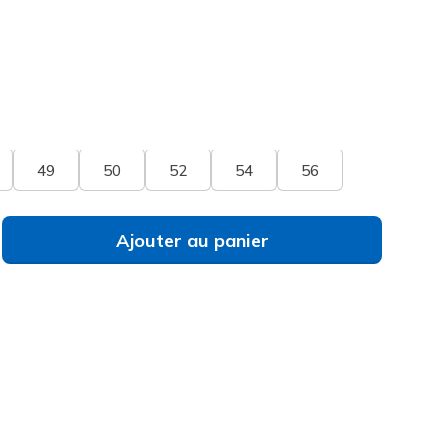
ris Anthracite
(#
PT199
BKCC
)
né
u des pointures
Vous ne voyez pas votre pointure ?
49
50
52
54
56
Ajouter au panier