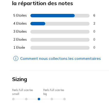
la répartition des notes
5 Etoiles
6
4 Etoiles
2
3 Etoiles
0
2 Etoiles
0
1 Etoile
0
Comment nous collectons les commentaires
Sizing
Feels full size too
Feels full size too
small
big