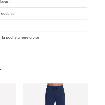
 devant
s doubles
 la poche arrière droite
r