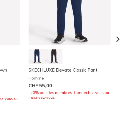
town
SKECHLUXE Elevate Classic Pant
Skeche
Homme
Homm
CHF 55,00
CHF 6
-20% pour les membres. Connectez-vous ou
-20% p
inscrivez-vous.
inscriv
ez-vous ou