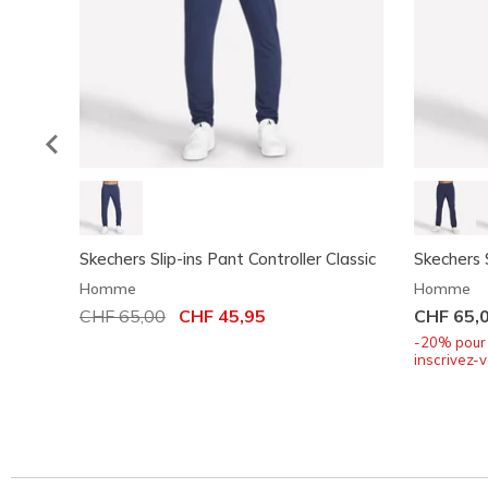
Skechers Slip-ins Pant Controller Classic
Skechers S
Homme
Homme
Prix réduit de
CHF 65,00
à
CHF 45,95
CHF 65,
-20% pour 
inscrivez-v