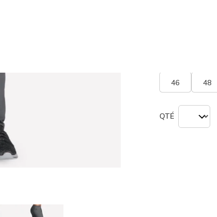
Couleur
Noir / G
sélection
Pointure
Tablea
46
48
QTÉ