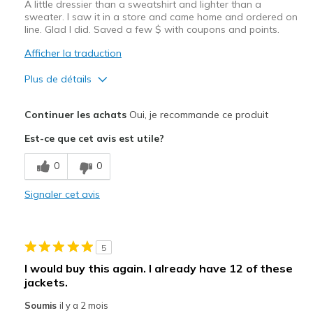
A little dressier than a sweatshirt and lighter than a
sweater. I saw it in a store and came home and ordered on
line. Glad I did. Saved a few $ with coupons and points.
Afficher la traduction
Plus de détails
Le pour
Continuer les achats
Oui, je recommande ce produit
Attractive Design
Est-ce que cet avis est utile?
Breathe Well
0
0
Comfortable
Signaler cet avis
Durable
Stylish
5
Les meilleures utilisations
I would buy this again. I already have 12 of these
jackets.
Casual Wear
Soumis
il y a 2 mois
Width
Feels true to width