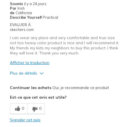
Soumis
il y a 24 jours
Par
Irish
de
California
Describe Yourself
Practical
EVALUER À
skechers.com
I can wear any place and very comfortable and true size
not too heavy color product is nice and I will recommend it.
My friends my kids my neighbors to buy this product. I think
they will love it. Thank you very much.
Afficher la traduction
Plus de détails
Le pour
Continuer les achats
Oui, je recommande ce produit
Comfortable
Est-ce que cet avis est utile?
Le contre
0
0
Wear Out Quickly
Signaler cet avis
Les meilleures utilisations