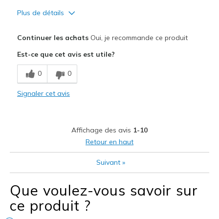
Plus de détails
Le pour
Continuer les achats
Oui, je recommande ce produit
Confortevole
Est-ce que cet avis est utile?
Le contre
0
0
maniche esageratamente lunghe
Signaler cet avis
Les meilleures utilisations
Abbigliamento casual
Affichage des avis
1-10
Per uscire
Retour en haut
Larghezza
Larghezza giusta
Suivant
»
Taglie
Taglia giusta
Que voulez-vous savoir sur
ce produit ?