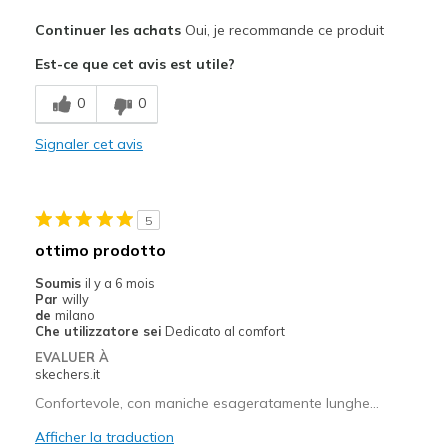
Le pour
Continuer les achats
Oui, je recommande ce produit
Attractive Design
Est-ce que cet avis est utile?
Comfortable
0
0
Stylish
Signaler cet avis
Les meilleures utilisations
Casual Wear
5
Sizing
Feels true to size
ottimo prodotto
View On Shoes
I'm Really Into Shoes
Soumis
il y a 6 mois
Par
willy
de
milano
Che utilizzatore sei
Dedicato al comfort
EVALUER À
skechers.it
Confortevole, con maniche esageratamente lunghe...
Afficher la traduction