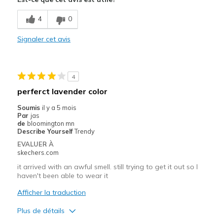
Breathe Well
4
0
Comfortable
Signaler cet avis
Durable
Stylish
4
Width
Feels true to width
perferct lavender color
Sizing
Feels true to size
Soumis
il y a 5 mois
Par
jas
de
bloomington mn
Describe Yourself
Trendy
EVALUER À
skechers.com
it arrived with an awful smell. still trying to get it out so I
haven't been able to wear it
Afficher la traduction
Plus de détails