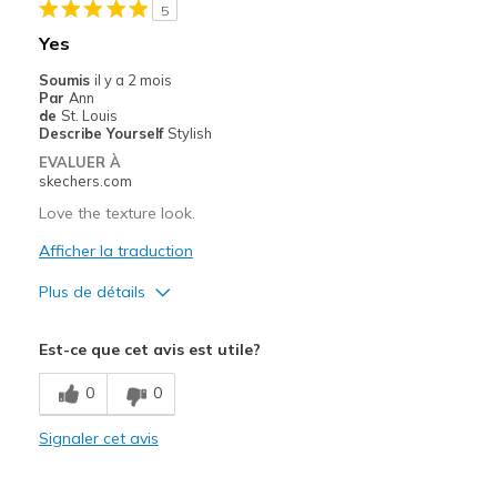
5
Stylish
Yes
Le contre
Soumis
il y a 2 mois
Par
Ann
I can't think of any right now.
de
St. Louis
Describe Yourself
Stylish
Les meilleures utilisations
EVALUER À
skechers.com
Casual Wear
Love the texture look.
Dates
Afficher la traduction
Going Out
Plus de détails
Special Occasions
Le pour
Est-ce que cet avis est utile?
Travel
Attractive Design
0
0
Width
Feels too narrow
Comfortable
Sizing
Feels half size too small
Signaler cet avis
Stylish
View On Shoes
I'm Really Into Shoes