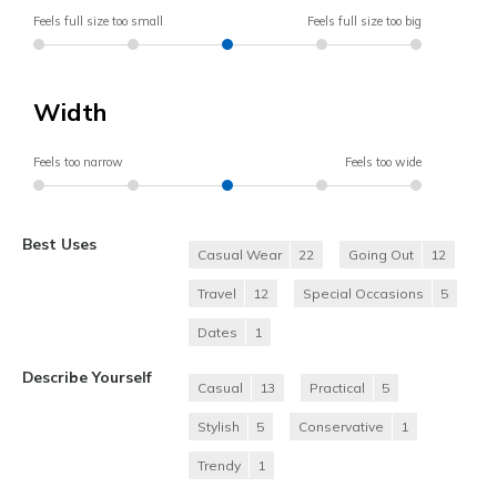
Feels full size too small
Feels full size too big
Width
Feels too narrow
Feels too wide
Best Uses
Casual Wear
22
Going Out
12
Travel
12
Special Occasions
5
Dates
1
Describe Yourself
Casual
13
Practical
5
Stylish
5
Conservative
1
Trendy
1