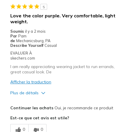
Les meilleures utilisations
5
Casual Wear
Love the color purple. Very comfortable, light
weight.
Sizing
Feels half size too big
Soumis
il y a 2 mois
Par
Pam
de
Mechanicsburg, PA
Describe Yourself
Casual
EVALUER À
skechers.com
I am really app reciating wearing jacket to run errands,
great casual look. De
Afficher la traduction
Plus de détails
Le pour
Continuer les achats
Oui, je recommande ce produit
Attractive Design
Est-ce que cet avis est utile?
Comfortable
0
0