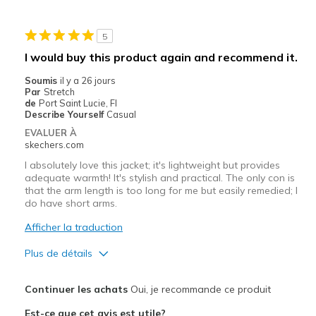
Going Out
5
Width
Feels true to width
I would buy this product again and recommend it.
Sizing
Feels true to size
Soumis
il y a 26 jours
View On Shoes
I'm Really Into Shoes
Par
Stretch
de
Port Saint Lucie, Fl
Describe Yourself
Casual
EVALUER À
skechers.com
I absolutely love this jacket; it's lightweight but provides
adequate warmth! It's stylish and practical. The only con is
that the arm length is too long for me but easily remedied; I
do have short arms.
Afficher la traduction
Plus de détails
Le pour
Continuer les achats
Oui, je recommande ce produit
Attractive Design
Est-ce que cet avis est utile?