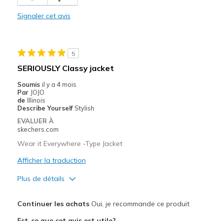
Stylish
Signaler cet avis
Le contre
Over priced. Would not pay full price.
5
Les meilleures utilisations
SERIOUSLY Classy jacket
Casual Wear
Soumis
il y a 4 mois
Par
JOJO
Travel
de
Illinois
Describe Yourself
Stylish
View On Shoes
I'm Into Shoes
EVALUER À
skechers.com
Wear it Everywhere -Type Jacket
Afficher la traduction
Plus de détails
Le pour
Continuer les achats
Oui, je recommande ce produit
Attractive Design
Est-ce que cet avis est utile?