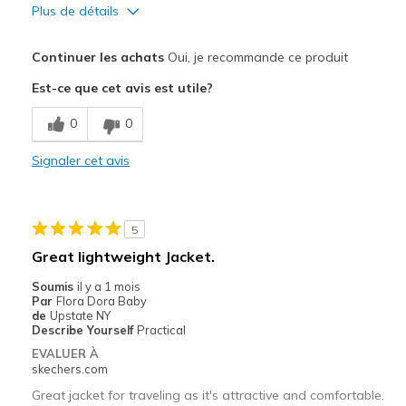
Plus de détails
Le pour
Continuer les achats
Oui, je recommande ce produit
Attractive Design
Est-ce que cet avis est utile?
Comfortable
0
0
Stylish
Signaler cet avis
Les meilleures utilisations
Casual Wear
5
Going Out
Great lightweight Jacket.
Travel
Soumis
il y a 1 mois
Par
Flora Dora Baby
Width
Feels true to width
de
Upstate NY
Describe Yourself
Practical
Sizing
Feels true to size
EVALUER À
skechers.com
Great jacket for traveling as it's attractive and comfortable.