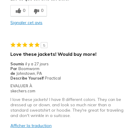
Comfortable
0
0
Stylish
Signaler cet avis
Les meilleures utilisations
Casual Wear
5
Going Out
Love these jackets! Would buy more!
Travel
Soumis
il y a 27 jours
Par
Boomworm
Width
Feels true to width
de
Johnstown, PA
Describe Yourself
Practical
Sizing
Feels true to size
EVALUER À
skechers.com
I love these jackets! I have 8 different colors. They can be
dressed up or down, and look so much nicer than a
standard sweatshirt or hoodie. They're great for traveling
and don't wrinkle in a suitcase.
Afficher la traduction