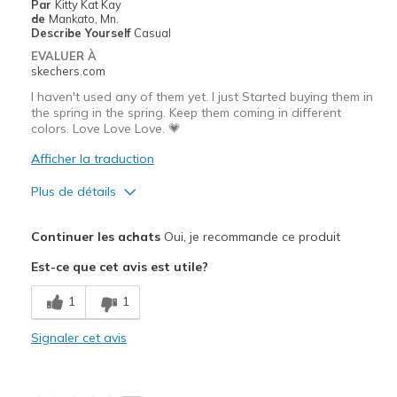
Par
Kitty Kat Kay
de
Mankato, Mn.
Sizing
Feels true to size
Describe Yourself
Casual
View On Shoes
I'm Really Into Shoes
EVALUER À
skechers.com
I haven't used any of them yet. I just Started buying them in
the spring in the spring. Keep them coming in different
colors. Love Love Love. 💗
Afficher la traduction
Plus de détails
Le pour
Continuer les achats
Oui, je recommande ce produit
Attractive Design
Est-ce que cet avis est utile?
Breathe Well
1
1
Comfortable
Signaler cet avis
Durable
I like the different designs it comes in.