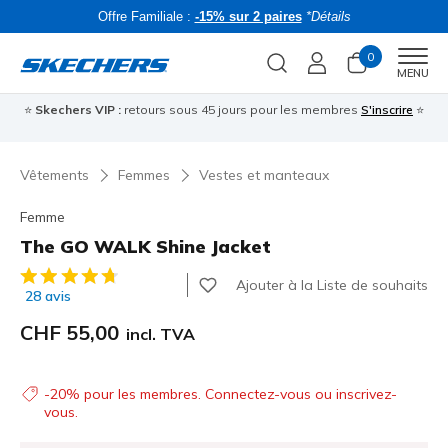
Offre Familiale :
-15% sur 2 paires
*Détails
0
Men
MENU
⭐
Skechers VIP :
retours sous 45 jours pour les membres
S'inscrire
⭐
R
Vêtements
Femmes
Vestes et manteaux
Femme
The GO WALK Shine Jacket
Évaluation client 4.1 sur 5
Ajouter à la Liste de souhaits
28 avis
CHF 55,00
incl. TVA
-20% pour les membres. Connectez-vous ou inscrivez-
vous.