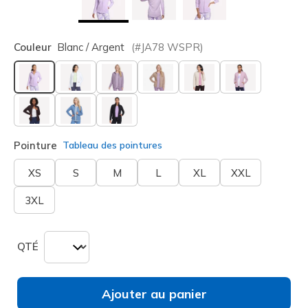
Couleur
Blanc / Argent
(#
JA78
WSPR
)
sélectionné
Pointure
Tableau des pointures
XS
S
M
L
XL
XXL
3XL
QTÉ
Ajouter au panier