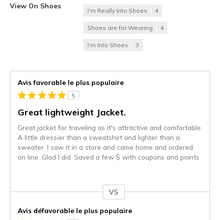
View On Shoes
I'm Really Into Shoes
4
Shoes are for Wearing
4
I'm Into Shoes
3
Avis favorable le plus populaire
5
Great lightweight Jacket.
Great jacket for traveling as it's attractive and comfortable.
A little dressier than a sweatshirt and lighter than a
sweater. I saw it in a store and came home and ordered
on line. Glad I did. Saved a few $ with coupons and points.
VS
Coup
de
Avis défavorable le plus populaire
projecteur