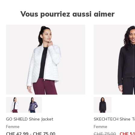
Vous pourriez aussi aimer
GO SHIELD Shine Jacket
SKECHTECH Shine Tr
Femme
Femme
Prix réduit de
à
-
CHF 42,99
CHF 75,00
CHF 75,00
CHF 51