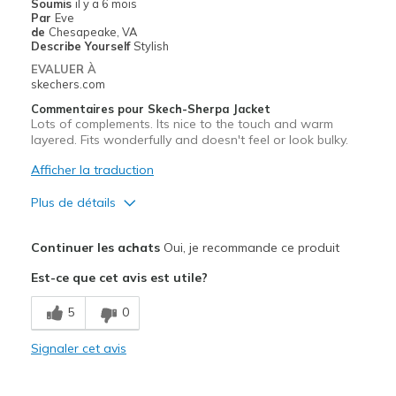
Soumis
il y a 6 mois
Par
Eve
de
Chesapeake, VA
Describe Yourself
Stylish
EVALUER À
skechers.com
Commentaires pour Skech-Sherpa Jacket
Lots of complements. Its nice to the touch and warm
layered. Fits wonderfully and doesn't feel or look bulky.
Afficher la traduction
Plus de détails
Le pour
Continuer les achats
Oui, je recommande ce produit
Attractive Design
Est-ce que cet avis est utile?
Beautiful colors
5
0
Comfortable
Signaler cet avis
Stylish