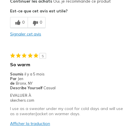
Continuer les achats
Oui, je recommande ce produit
Attractive Design
Est-ce que cet avis est utile?
Beautiful color
0
0
Comfortable
Signaler cet avis
Les meilleures utilisations
Casual Wear
5
Gym
So warm
Width
Feels true to width
Soumis
il y a 5 mois
Par
Jen
Sizing
Feels true to size
de
Bronx, NY
Describe Yourself
Casual
EVALUER À
skechers.com
I use as a sweater under my coat for cold days and will use
as a sweater/jacket on warmer days.
Afficher la traduction