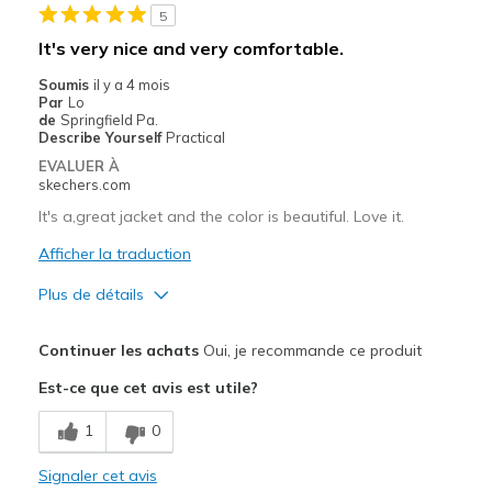
5
Les meilleures utilisations
It's very nice and very comfortable.
Casual Wear
Soumis
il y a 4 mois
Par
Lo
Going Out
de
Springfield Pa.
Describe Yourself
Practical
Travel
EVALUER À
skechers.com
Width
Feels true to width
It's a,great jacket and the color is beautiful. Love it.
Sizing
Feels true to size
Afficher la traduction
View On Shoes
I'm Into Shoes
Plus de détails
Le pour
Continuer les achats
Oui, je recommande ce produit
Attractive Design
Est-ce que cet avis est utile?
Comfortable
1
0
Stylish
Signaler cet avis