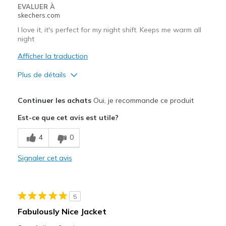
Travel
EVALUER À
skechers.com
Width
Feels true to width
I love it, it's perfect for my night shift. Keeps me warm all
Sizing
Feels true to size
night
Afficher la traduction
Plus de détails
Le pour
Continuer les achats
Oui, je recommande ce produit
Comfortable
Est-ce que cet avis est utile?
Durable
4
0
Stylish
Signaler cet avis
Les meilleures utilisations
Casual Wear
5
Width
Feels true to width
Fabulously Nice Jacket
Sizing
Feels true to size