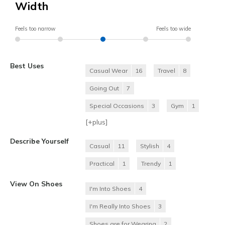
Width
Feels too narrow
Feels too wide
Best Uses
Casual Wear
16
Travel
8
Going Out
7
Special Occasions
3
Gym
1
[+
plus
]
Describe Yourself
Casual
11
Stylish
4
Practical
1
Trendy
1
View On Shoes
I'm Into Shoes
4
I'm Really Into Shoes
3
Shoes are for Wearing
2