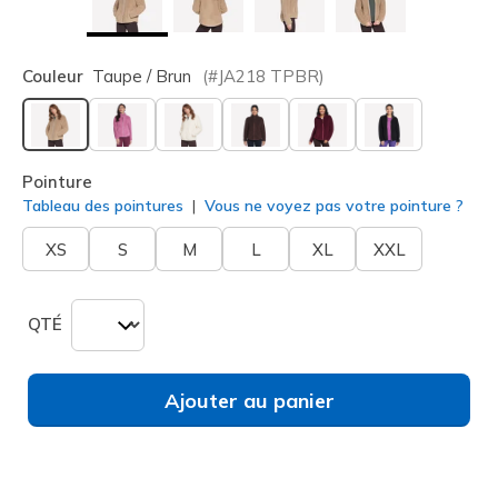
Couleur
Taupe / Brun
(#
JA218
TPBR
)
sélectionné
Pointure
Tableau des pointures
Vous ne voyez pas votre pointure ?
XS
S
M
L
XL
XXL
QTÉ
Ajouter au panier