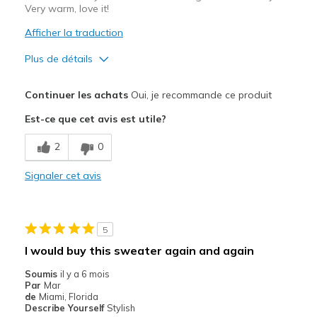
Very warm, love it!
Width
Feels true to width
Sizing
Feels true to size
Afficher la traduction
View On Shoes
I'm Into Shoes
Plus de détails
Le pour
Continuer les achats
Oui, je recommande ce produit
Attractive Design
Est-ce que cet avis est utile?
Breathe Well
2
0
Comfortable
Signaler cet avis
Durable
Stylish
5
Les meilleures utilisations
I would buy this sweater again and again
Casual Wear
Soumis
il y a 6 mois
Par
Mar
Going Out
de
Miami, Florida
Describe Yourself
Stylish