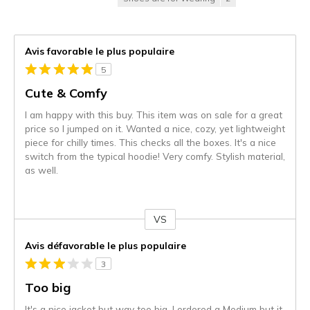
Avis favorable le plus populaire
5
Cute & Comfy
I am happy with this buy. This item was on sale for a great
price so I jumped on it. Wanted a nice, cozy, yet lightweight
piece for chilly times. This checks all the boxes. It's a nice
switch from the typical hoodie! Very comfy. Stylish material,
as well.
VS
Coup
de
Avis défavorable le plus populaire
projecteur
3
sur
les
Too big
critiques
It's a nice jacket but way too big. I ordered a Medium but it