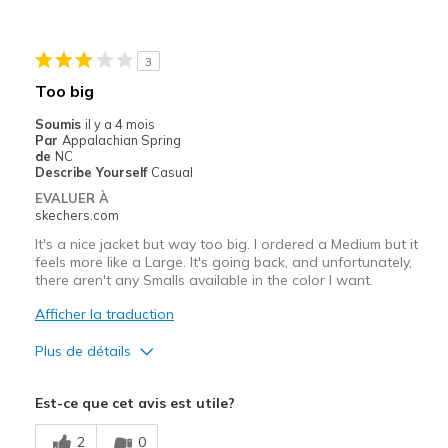
Les meilleures utilisations
Casual Wear
3
Going Out
Too big
Travel
Soumis
il y a 4 mois
Par
Appalachian Spring
Sizing
Feels true to size
de
NC
Describe Yourself
Casual
View On Shoes
I'm Into Shoes
EVALUER À
skechers.com
It's a nice jacket but way too big. I ordered a Medium but it
feels more like a Large. It's going back, and unfortunately,
there aren't any Smalls available in the color I want.
Afficher la traduction
Plus de détails
Le pour
Est-ce que cet avis est utile?
Attractive Design
2
0