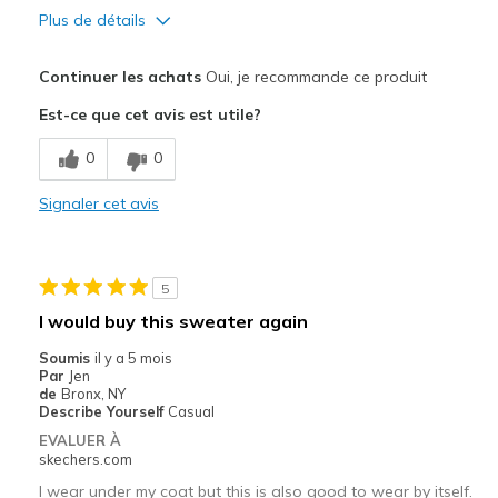
Plus de détails
Le pour
Continuer les achats
Oui, je recommande ce produit
Attractive Design
Est-ce que cet avis est utile?
Breathe Well
0
0
Comfortable
Signaler cet avis
Durable
Stylish
5
Les meilleures utilisations
I would buy this sweater again
Casual Wear
Soumis
il y a 5 mois
Par
Jen
Going Out
de
Bronx, NY
Describe Yourself
Casual
Special Occasions
EVALUER À
skechers.com
Travel
I wear under my coat but this is also good to wear by itself.