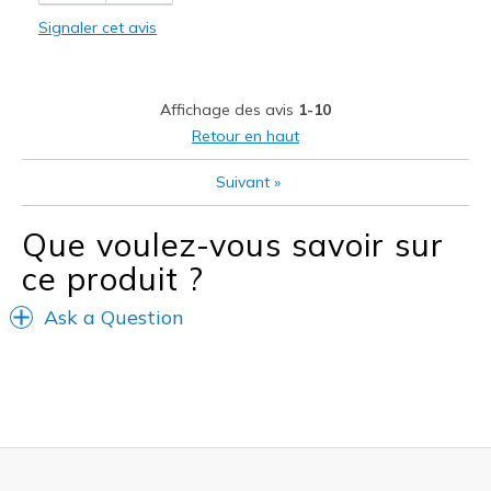
Signaler cet avis
Comfortable
Durable
Affichage des avis
1-10
Stylish
Retour en haut
Le contre
Suivant
»
Wear Out Quickly
Que voulez-vous savoir sur
Les meilleures utilisations
ce produit ?
Casual Wear
Ask a Question
Width
Feels true to width
Sizing
Feels true to size