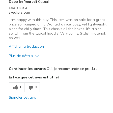
Describe Yourself
Casual
EVALUER À
skechers.com
I am happy with this buy. This item was on sale for a great
price so I jumped on it. Wanted a nice, cozy, yet lightweight
piece for chilly times. This checks all the boxes. It's a nice
switch from the typical hoodie! Very comfy. Stylish material,
as well.
Afficher la traduction
Plus de détails
Le pour
Continuer les achats
Oui, je recommande ce produit
Attractive Design
Est-ce que cet avis est utile?
Breathe Well
1
0
Comfortable
Signaler cet avis
Durable
Stylish