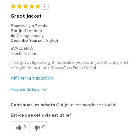
Les meilleures utilisations
5
Casual Wear
Great Jacket
Travel
Soumis
il y a 7 mois
Par
JforFreedom
Width
Feels true to width
de
Orange county
Describe Yourself
Stylish
Sizing
Feels true to size
EVALUER À
View On Shoes
I'm Really Into Shoes
skechers.com
This great lightweight moveable yet warm jacket is my kind
of style. I'm not into "heavy" as I'm in SoCal
Afficher la traduction
Plus de détails
Le pour
Continuer les achats
Oui, je recommande ce produit
Attractive Design
Est-ce que cet avis est utile?
Comfortable
6
0
Durable