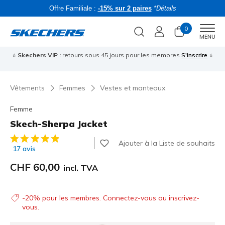
Offre Familiale :
-15% sur 2 paires
*Détails
0
Men
MENU
⭐
Skechers VIP :
retours sous 45 jours pour les membres
S'inscrire
⭐
R
Vêtements
Femmes
Vestes et manteaux
Femme
Skech-Sherpa Jacket
Évaluation client 3.5 sur 5
Ajouter à la Liste de souhaits
17 avis
CHF 60,00
incl. TVA
-20% pour les membres. Connectez-vous ou inscrivez-
vous.