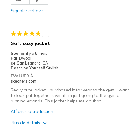
Comfortable
Signaler cet avis
Les meilleures utilisations
Casual Wear
5
Sizing
Feels full size too big
Soft cozy jacket
Soumis
il y a 5 mois
Par
Dwool
de
San Leandro, CA
Describe Yourself
Stylish
EVALUER À
skechers.com
Really cute jacket. I purchased it to wear to the gym. I want
to look put together even if I'm just going to the gym or
running errands. This jacket helps me do that.
Afficher la traduction
Plus de détails
Le pour