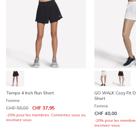
Tempo 4 Inch Run Short
GO WALK Cozy Fit D
Short
Femme
Femme
Prix réduit de
à
CHF 55,00
CHF 37,95
CHF 40,00
-20% pour les membres. Connectez-vous ou
inscrivez-vous.
-20% pour les membre
inscrivez-vous.