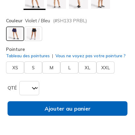
Couleur
Violet / Bleu
(#
SH133
PRBL
)
sélectionné
Pointure
Tableau des pointures
Vous ne voyez pas votre pointure ?
XS
S
M
L
XL
XXL
QTÉ
Ajouter au panier