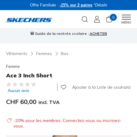
Offre Familiale :
-15% sur 2 paires
*Détails
0
Men
MENU
🎒 Guide de la rentrée scolaire :
ACHETER
⭐
Vêtements
Femmes
Bas
Femme
Ace 3 Inch Short
Évaluation client 3.7 sur 5
Ajouter à la Liste de souhaits
Aucun avis
CHF 60,00
incl. TVA
-20% pour les membres. Connectez-vous ou inscrivez-
vous.