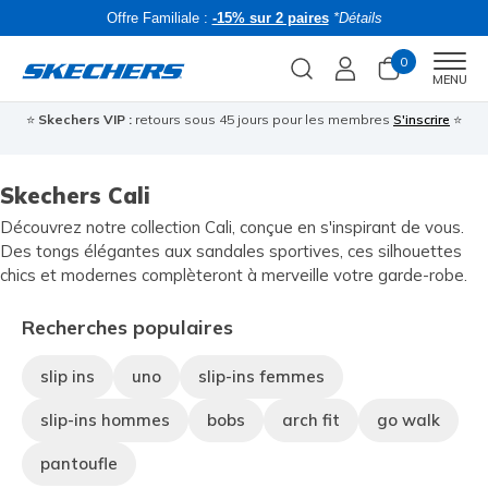
Offre Familiale :
-15% sur 2 paires
*Détails
0
Men
MENU
⭐
Skechers VIP :
retours sous 45 jours pour les membres
S'inscrire
⭐
R
Skechers Cali
Découvrez notre collection Cali, conçue en s'inspirant de vous.
Des tongs élégantes aux sandales sportives, ces silhouettes
chics et modernes complèteront à merveille votre garde-robe.
Recherches populaires
slip ins
uno
slip-ins femmes
slip-ins hommes
bobs
arch fit
go walk
pantoufle