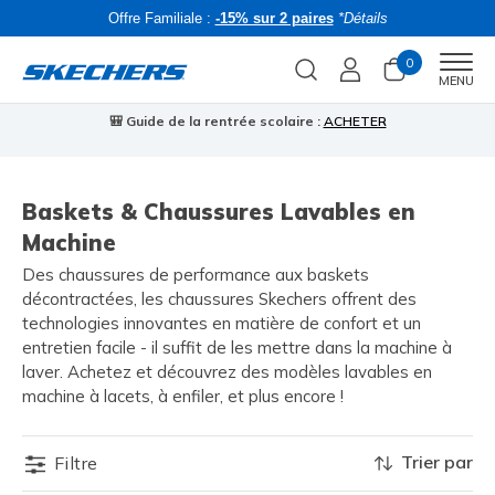
Offre Familiale :
-15% sur 2 paires
*Détails
0
Men
MENU
🎒 Guide de la rentrée scolaire :
ACHETER
⭐
Baskets & Chaussures Lavables en
Machine
Des chaussures de performance aux baskets
décontractées, les chaussures Skechers offrent des
technologies innovantes en matière de confort et un
entretien facile - il suffit de les mettre dans la machine à
laver. Achetez et découvrez des modèles lavables en
machine à lacets, à enfiler, et plus encore !
Trier par
Filtre