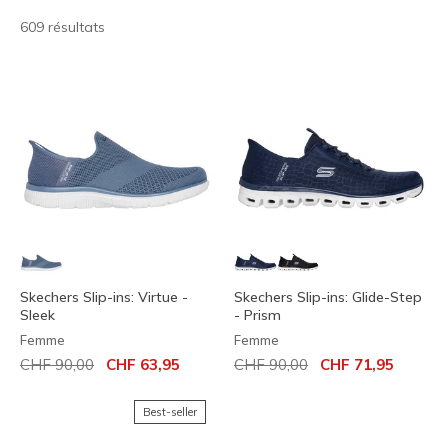
609 résultats
Skechers Slip-ins: Virtue -
Skechers Slip-ins: Glide-Step
Sleek
- Prism
Femme
Femme
Prix réduit de
à
Prix réduit de
à
CHF 90,00
CHF 63,95
CHF 90,00
CHF 71,95
Best-seller