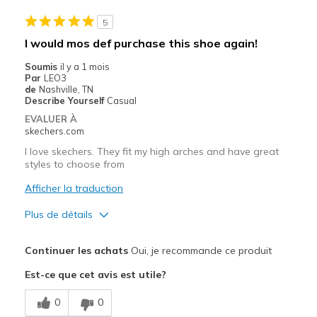
Width
Feels true to width
5
Sizing
Feels true to size
I would mos def purchase this shoe again!
View On Shoes
Shoes are for Wearing
Soumis
il y a 1 mois
Par
LEO3
de
Nashville, TN
Describe Yourself
Casual
EVALUER À
skechers.com
I love skechers. They fit my high arches and have great
styles to choose from
Afficher la traduction
Plus de détails
Le pour
Continuer les achats
Oui, je recommande ce produit
Attractive Design
Est-ce que cet avis est utile?
Breathe Well
0
0
Comfortable