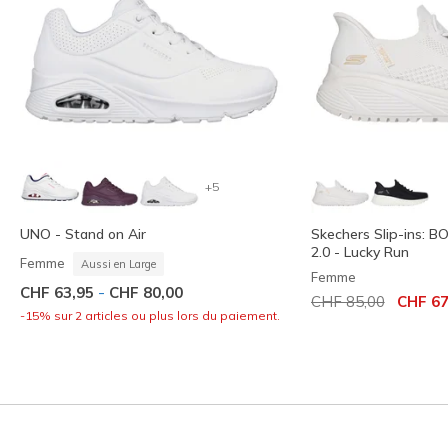
+5
UNO - Stand on Air
Skechers Slip-ins: 
2.0 - Lucky Run
Femme
Aussi en Large
Femme
-
CHF 63,95
CHF 80,00
Prix réduit de
à
CHF 85,00
CHF 67
-15% sur 2 articles ou plus lors du paiement.