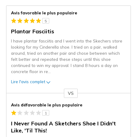
Avis favorable le plus populaire
5
Plantar Fasciitis
I have plantar fasciitis and I went into the Skechers store
looking for my Cinderella shoe. I tried on a pair, walked
around, tried on another pair and chose between which
felt better and repeated these steps until this shoe
continued to win my approval. I stand 8 hours a day on
concrete floor in re
...
Lire l'avis complet
VS
Coup
de
Avis défavorable le plus populaire
projecteur
1
sur
les
I Never Found A Sketchers Shoe I Didn't
critiques
Like, 'Til This!