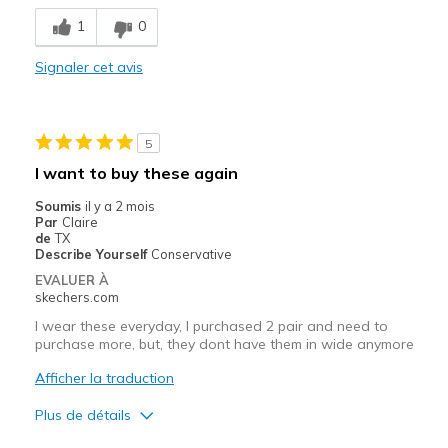
Les meilleures utilisations
1
0
Casual Wear
Signaler cet avis
Width
Feels true to width
Sizing
Feels true to size
View On Shoes
Shoes are for Wearing
5
I want to buy these again
Soumis
il y a 2 mois
Par
Claire
de
TX
Describe Yourself
Conservative
EVALUER À
skechers.com
I wear these everyday, I purchased 2 pair and need to
purchase more, but, they dont have them in wide anymore
Afficher la traduction
Plus de détails