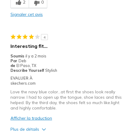
2
0
Signaler cet avis
4
Interesting fit...
Soumis
il y a 2 mois
Par
Deb
de
El Paso, TX
Describe Yourself
Stylish
EVALUER À
skechers.com
Love the navy blue color...at first the shoes look really
narrow. I had to open up the tongue, shoe laces and this
helped. By the third day, the shoes felt so much like.light
and highly comfortable.
Afficher la traduction
Plus de détails