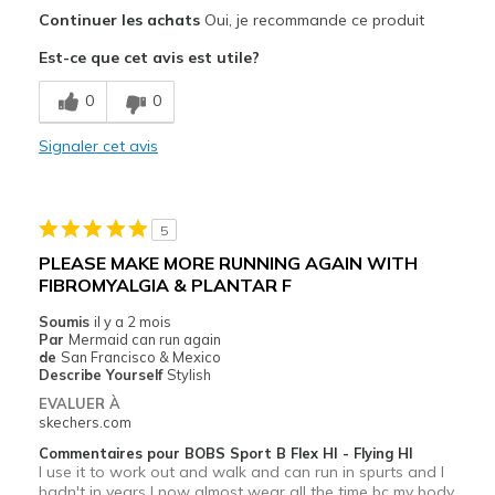
Le pour
Continuer les achats
Oui, je recommande ce produit
Attractive Design
Est-ce que cet avis est utile?
Breathe Well
0
0
Comfortable
Signaler cet avis
Durable
Stylish
5
Le contre
PLEASE MAKE MORE RUNNING AGAIN WITH
FIBROMYALGIA & PLANTAR F
Don't make them in wide anymore
Soumis
il y a 2 mois
Les meilleures utilisations
Par
Mermaid can run again
de
San Francisco & Mexico
Casual Wear
Describe Yourself
Stylish
EVALUER À
Travel
skechers.com
Commentaires pour BOBS Sport B Flex HI - Flying HI
Width
Feels true to width
I use it to work out and walk and can run in spurts and I
Sizing
Feels true to size
hadn't in years I now almost wear all the time bc my body