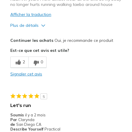
View On Shoes
no longer hurts running walking taebo around house
I'm Really Into Shoes
Afficher la traduction
Plus de détails
Le pour
Continuer les achats
Oui, je recommande ce produit
Attractive Design
Est-ce que cet avis est utile?
Breathe Well
2
0
Comfortable
Signaler cet avis
Durable
HEALS MY BODY FINALLY CAN EXERCISE NOTHING HURTS
5
Stylish
Let's run
Les meilleures utilisations
Soumis
il y a 2 mois
Par
Clarynda
Casual Wear
de
San Diego CA
Describe Yourself
Practical