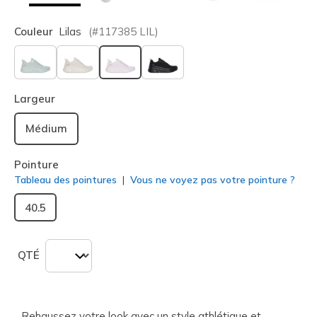
Couleur
Lilas
(#
117385
LIL
)
sélectionné
Largeur
Médium
Pointure
Tableau des pointures
Vous ne voyez pas votre pointure ?
40.5
QTÉ
Rehaussez votre look avec un style athlétique et