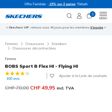
Offre Familiale :
-15% sur 2 paires
*Détails
0
Men
MENU
⭐
Skechers VIP :
retours sous 45 jours pour les membres
S'inscrire
⭐
R
Femmes
Chaussures
Sneakers
Chaussures décontractées
Femme
BOBS Sport B Flex HI - Flying HI
Évaluation client 3.7 sur 5
Ajouter à la Liste de souhaits
100 avis
Prix réduit de
CHF 70,00
à
CHF 49,95
incl. TVA