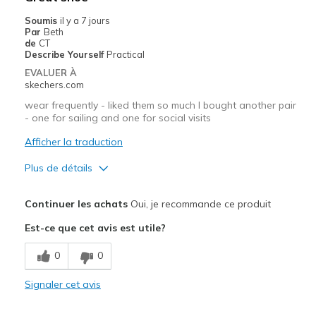
Soumis
il y a 7 jours
Par
Beth
de
CT
Describe Yourself
Practical
EVALUER À
skechers.com
wear frequently - liked them so much I bought another pair
- one for sailing and one for social visits
Afficher la traduction
Plus de détails
Le pour
Continuer les achats
Oui, je recommande ce produit
Comfortable
Est-ce que cet avis est utile?
Stylish
0
0
Les meilleures utilisations
Signaler cet avis
Casual Wear