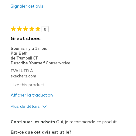
Signaler cet avis
Durable
Stylish
5
Les meilleures utilisations
Great shoes
Casual Wear
Soumis
il y a 1 mois
Par
Beth
Going Out
de
Trumbull CT
Describe Yourself
Conservative
Travel
EVALUER À
skechers.com
Width
Feels true to width
I like this product
Sizing
Feels true to size
Afficher la traduction
View On Shoes
I'm Into Shoes
Plus de détails
Le pour
Continuer les achats
Oui, je recommande ce produit
Attractive Design
Est-ce que cet avis est utile?