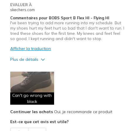
Special Occasions
EVALUER À
skechers.com
Travel
Commentaires pour BOBS Sport B Flex HI - Flying HI
I've been trying to add more running into my schedule. But
Width
Feels true to width
my shoes hurt my feet hurt so bad that I don't want to run. I
Sizing
Feels true to size
tried these shoes for the first time. My knees and feet feel
so good. I kept running and didn't want to stop.
View On Shoes
I'm Into Shoes
Afficher la traduction
Plus de détails
Le pour
Comfortable
Durable
Can't go wrong with
black
Width
Feels true to width
Sizing
Feels true to size
Continuer les achats
Oui, je recommande ce produit
View On Shoes
Shoes are for Wearing
Est-ce que cet avis est utile?