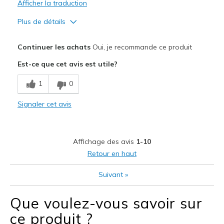
Afficher la traduction
Plus de détails
Le pour
Continuer les achats
Oui, je recommande ce produit
Attractive Design
Est-ce que cet avis est utile?
Comfortable
1
0
Durable
Signaler cet avis
Les meilleures utilisations
Going Out
Affichage des avis
1-10
Special Occasions
Retour en haut
Travel
Suivant
»
Width
Feels true to width
Que voulez-vous savoir sur
Sizing
Feels true to size
ce produit ?
View On Shoes
I'm Really Into Shoes