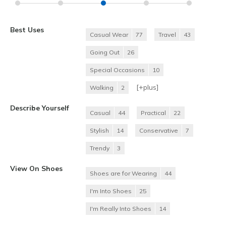
Best Uses
Casual Wear
77
Travel
43
Going Out
26
Special Occasions
10
[+
plus
]
Walking
2
Describe Yourself
Casual
44
Practical
22
Stylish
14
Conservative
7
Trendy
3
View On Shoes
Shoes are for Wearing
44
I'm Into Shoes
25
I'm Really Into Shoes
14