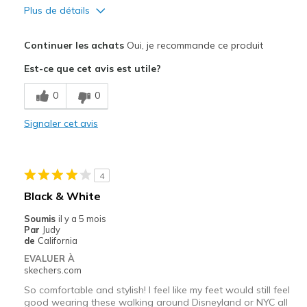
Plus de détails
Le pour
Continuer les achats
Oui, je recommande ce produit
Comfortable
Est-ce que cet avis est utile?
Room for toes
0
0
Le contre
Signaler cet avis
Change shoe laces
Les meilleures utilisations
4
Casual Wear
Black & White
Fast walking
Soumis
il y a 5 mois
Par
Judy
Going Out
de
California
EVALUER À
Width
Feels true to width
skechers.com
Sizing
Feels true to size
So comfortable and stylish! I feel like my feet would still feel
View On Shoes
Shoes are for Wearing
good wearing these walking around Disneyland or NYC all