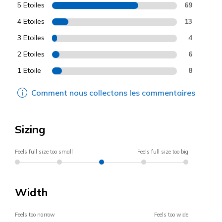
5 Etoiles
69
4 Etoiles
13
3 Etoiles
4
2 Etoiles
6
1 Etoile
8
Comment nous collectons les commentaires
Sizing
Feels full size too small
Feels full size too big
Width
Feels too narrow
Feels too wide