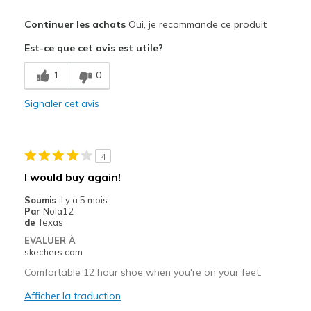
Le pour
Continuer les achats
Oui, je recommande ce produit
Attractive Design
Est-ce que cet avis est utile?
Breathe Well
1
0
Comfortable
Signaler cet avis
Durable
Le contre
4
Need Break In
I would buy again!
Les meilleures utilisations
Soumis
il y a 5 mois
Par
Nola12
Work use
de
Texas
EVALUER À
Width
Feels too narrow
skechers.com
Sizing
Feels true to size
Comfortable 12 hour shoe when you're on your feet.
View On Shoes
I'm Into Shoes
Afficher la traduction