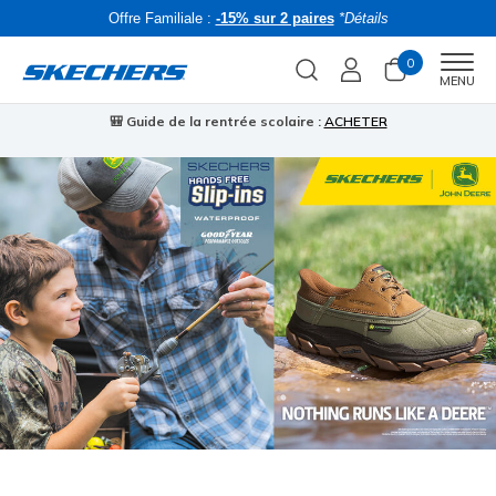
Offre Familiale :
-15% sur 2 paires
*Détails
0
Men
MENU
🎒 Guide de la rentrée scolaire :
ACHETER
⭐