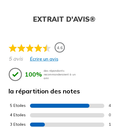
EXTRAIT D'AVIS®
4.6
5 avis
Écrire un avis
des répondants
100%
recommanderaient à un
ami
la répartition des notes
5 Etoiles
4
4 Etoiles
0
3 Etoiles
1