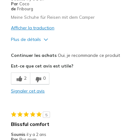
View On Shoes
Shoes are for Wearing
Par
Coco
de
Fribourg
Meine Schuhe für Reisen mit dem Camper
Afficher la traduction
Plus de détails
Le pour
Continuer les achats
Oui, je recommande ce produit
Bequem
Est-ce que cet avis est utile?
Gute Risthöhe
2
0
Leicht
Signaler cet avis
Le contre
Design nicht top
5
Les meilleures utilisations
Blissful comfort
Auf der Arbeit
Soumis
il y a 2 ans
Par
Rus mum