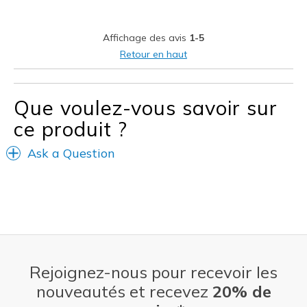
Stylish
Affichage des avis
1-5
Very comfortable, smooth inside, insole a dream
Retour en haut
Les meilleures utilisations
Casual Wear
Que voulez-vous savoir sur
ce produit ?
Going Out
Travel
Ask a Question
Width
Feels true to width
Sizing
Feels true to size
View On Shoes
Shoes are for Wearing
Rejoignez-nous pour recevoir les
nouveautés et recevez
20% de