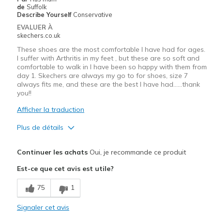
Freizeitkleidung
de
Suffolk
Describe Yourself
Conservative
Breite
Passen genau
EVALUER À
skechers.co.uk
These shoes are the most comfortable I have had for ages.
I suffer with Arthritis in my feet , but these are so soft and
comfortable to walk in I have been so happy with them from
day 1. Skechers are always my go to for shoes, size 7
always fits me, and these are the best I have had……thank
you!!
Afficher la traduction
Plus de détails
Le pour
Continuer les achats
Oui, je recommande ce produit
Attractive Design
Est-ce que cet avis est utile?
Breathe Well
75
1
Comfortable
Signaler cet avis
Durable