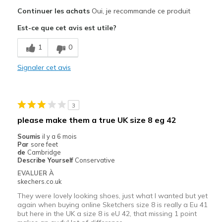
Le pour
Continuer les achats
Oui, je recommande ce produit
Attractive Design
Est-ce que cet avis est utile?
Breathe Well
1
0
Comfortable
Signaler cet avis
Durable
Stylish
3
Les meilleures utilisations
please make them a true UK size 8 eg 42
Casual Wear
Soumis
il y a 6 mois
Par
sore feet
Going Out
de
Cambridge
Describe Yourself
Conservative
Travel
EVALUER À
skechers.co.uk
Width
Feels true to width
They were lovely looking shoes, just what I wanted but yet
Sizing
Feels true to size
again when buying online Sketchers size 8 is really a Eu 41
but here in the UK a size 8 is eU 42, that missing 1 point
View On Shoes
Shoes are for Wearing