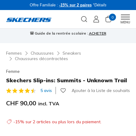
Offre Familiale :
-15% sur 2 paires
*Détails
0
Men
MENU
⭐
Skechers VIP :
retours sous 45 jours pour les membres
S'inscrire
⭐
R
Femmes
Chaussures
Sneakers
Chaussures décontractées
Femme
Skechers Slip-ins: Summits - Unknown Trail
Ajouter à la Liste de souhaits
5 avis
Évaluation client 5 sur 5
CHF 90,00
incl. TVA
-15% sur 2 articles ou plus lors du paiement.