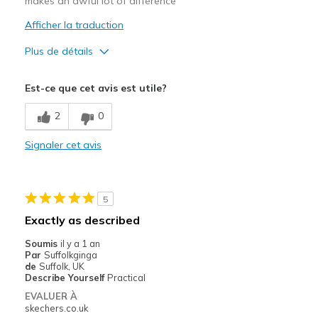
makes an awful lot of difference
Afficher la traduction
Plus de détails
Le pour
Est-ce que cet avis est utile?
Attractive Design
2
0
Stylish
Signaler cet avis
Width
Feels too narrow
Sizing
Feels half size too small
5
Exactly as described
Soumis
il y a 1 an
Par
Suffolkginga
de
Suffolk, UK
Describe Yourself
Practical
EVALUER À
skechers.co.uk