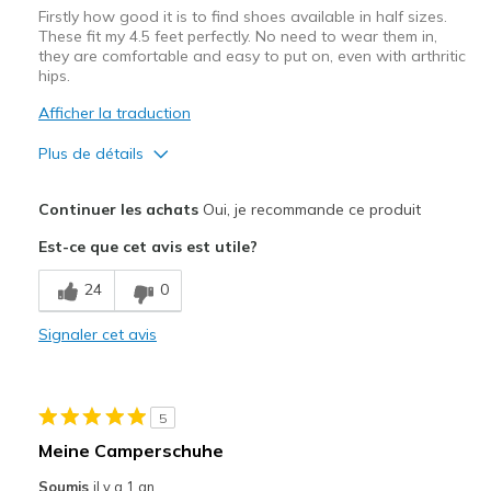
Firstly how good it is to find shoes available in half sizes.
These fit my 4.5 feet perfectly. No need to wear them in,
they are comfortable and easy to put on, even with arthritic
hips.
Afficher la traduction
Plus de détails
Le pour
Continuer les achats
Oui, je recommande ce produit
Comfortable
Est-ce que cet avis est utile?
Durable
24
0
Les meilleures utilisations
Signaler cet avis
Casual Wear
Walking
5
Width
Feels true to width
Meine Camperschuhe
Sizing
Feels true to size
Soumis
il y a 1 an