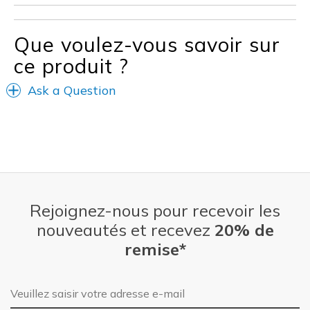
Casual Wear
Travel
Que voulez-vous savoir sur
ce produit ?
Width
Feels true to width
Sizing
Feels true to size
Ask a Question
View On Shoes
Shoes are for Wearing
Rejoignez-nous pour recevoir les
nouveautés et recevez
20% de
remise*
Adresse e-mail