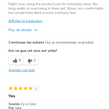
Right now, using the product just for everyday wear. No
long walks or exercising in them yet. Shoes are comfortable
but would have liked a more cushiony feel.
Afficher la traduction
Plus de détails
Le pour
Continuer les achats
Oui, je recommande ce produit
Attractive Design
Est-ce que cet avis est utile?
Comfortable
9
2
Le contre
Signaler cet avis
Poor Cushioning
Les meilleures utilisations
5
Casual Wear
Yes
Going Out
Soumis
il y a 2 ans
Par
Jane