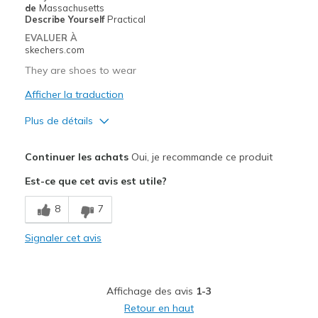
Travel
de
Massachusetts
Describe Yourself
Practical
Width
Feels true to width
EVALUER À
Sizing
Feels true to size
skechers.com
View On Shoes
I'm Into Shoes
They are shoes to wear
Afficher la traduction
Plus de détails
Le pour
Continuer les achats
Oui, je recommande ce produit
Attractive Design
Est-ce que cet avis est utile?
Breathe Well
8
7
Comfortable
Signaler cet avis
Durable
Stylish
Affichage des avis
1-3
Les meilleures utilisations
Retour en haut