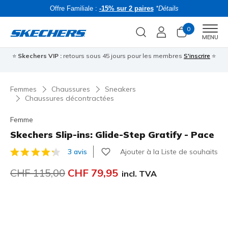
Offre Familiale :
-15% sur 2 paires
*Détails
0
Men
MENU
⭐
Skechers VIP :
retours sous 45 jours pour les membres
S'inscrire
⭐
R
Femmes
Chaussures
Sneakers
Chaussures décontractées
Femme
Skechers Slip-ins: Glide-Step Gratify - Pace
Ajouter à la Liste de souhaits
3 avis
Évaluation client 4 sur 5
Prix réduit de
CHF 115,00
à
CHF 79,95
incl. TVA