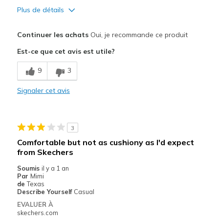
Plus de détails
Le pour
Continuer les achats
Oui, je recommande ce produit
Attractive Design
Est-ce que cet avis est utile?
Comfortable
9
3
Stylish
Signaler cet avis
Les meilleures utilisations
Casual Wear
3
Going Out
Comfortable but not as cushiony as I'd expect
from Skechers
Travel
Soumis
il y a 1 an
Width
Feels true to width
Par
Mimi
de
Texas
Sizing
Feels true to size
Describe Yourself
Casual
View On Shoes
I'm Into Shoes
EVALUER À
skechers.com