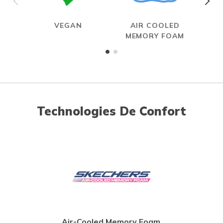
VEGAN
AIR COOLED
HAN
MEMORY FOAM
Technologies De Confort
Air-Cooled Memory Foam