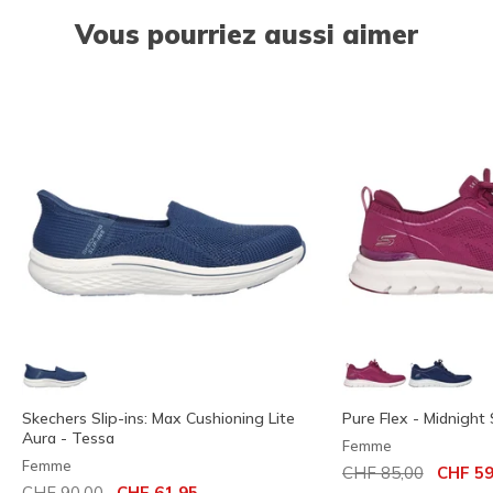
Vous pourriez aussi aimer
Skechers Slip-ins: Max Cushioning Lite
Pure Flex - Midnight 
Aura - Tessa
Femme
Femme
Prix réduit de
à
CHF 85,00
CHF 59
Prix réduit de
à
CHF 90,00
CHF 61,95