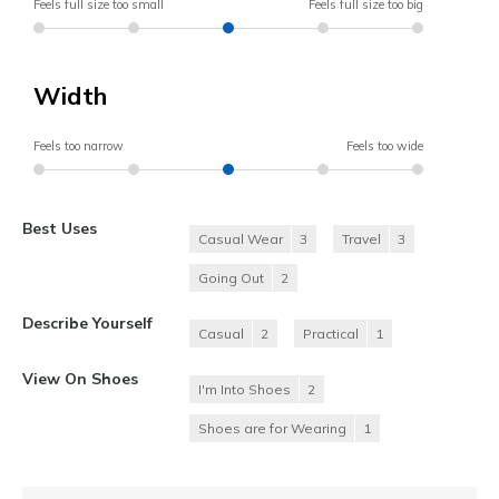
Feels full size too small
Feels full size too big
Width
Feels too narrow
Feels too wide
Best Uses
Casual Wear
3
Travel
3
Going Out
2
Describe Yourself
Casual
2
Practical
1
View On Shoes
I'm Into Shoes
2
Shoes are for Wearing
1