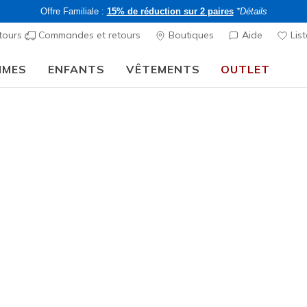
Offre Familiale :
15% de réduction sur 2 paires
*Détails
tours
Commandes et retours
Boutiques
Aide
List
MMES
ENFANTS
VÊTEMENTS
OUTLET
⭐
Skechers VIP :
retours sous 45 jours pour les membres
S'inscrire
⭐
décontractées
Femme
Skechers S
2
Évaluation clien
CHF 90,
-15% sur 2 art