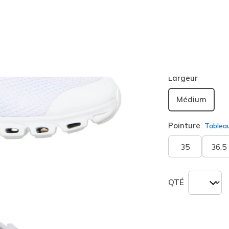
Couleur
Blanc/a
sélection
Largeur
Médium
Pointure
Tablea
35
36.5
QTÉ