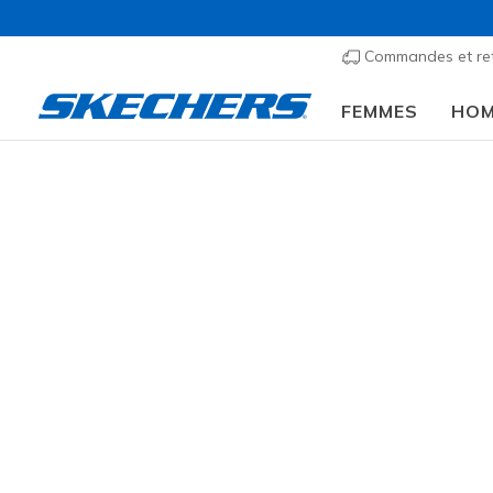
Commandes et re
FEMMES
HO
Femmes
Chaussures
Sneakers
Chaussures 