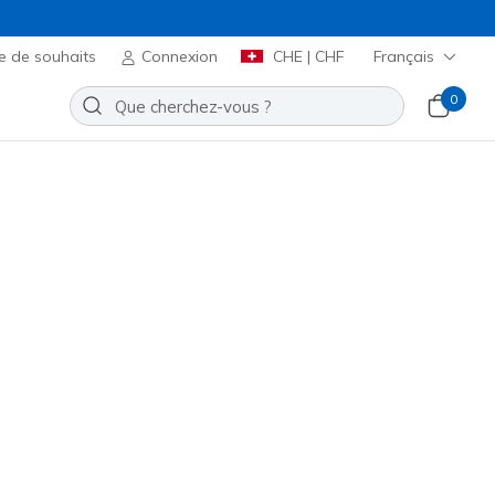
e de souhaits
Connexion
CHE | CHF
Français
0
lip-ins: Glide-Step - Pursuit
Ajouter à la Liste de souhaits
20 avis
t 4 sur 5
00
incl. TVA
icles ou plus lors du paiement.