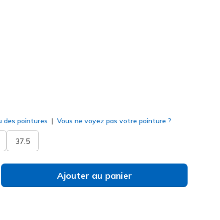
rgent
(#
104547
WSL
)
né
u des pointures
Vous ne voyez pas votre pointure ?
37.5
Ajouter au panier