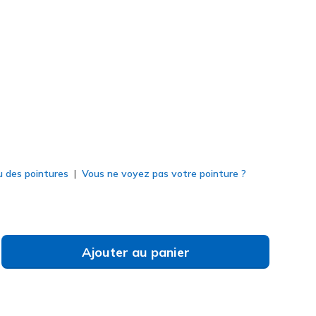
rine
(#
12947
NVY
)
né
u des pointures
Vous ne voyez pas votre pointure ?
Ajouter au panier