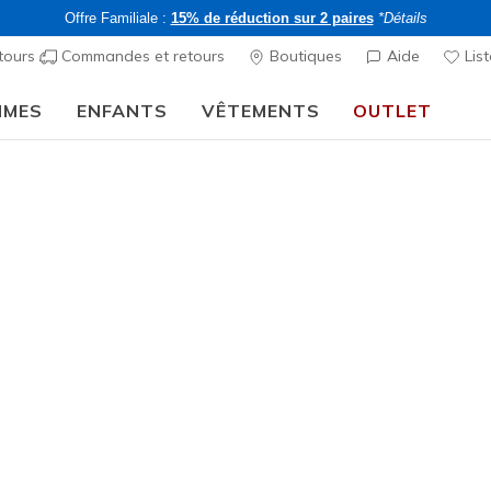
Offre Familiale :
15% de réduction sur 2 paires
*Détails
tours
Commandes et retours
Boutiques
Aide
List
MMES
ENFANTS
VÊTEMENTS
OUTLET
⭐
Skechers VIP :
retours sous 45 jours pour les membres
S'inscrire
⭐
décontractées
Femme
Skech-Air
1
Évaluation clien
CHF 75,
-15% sur 2 art