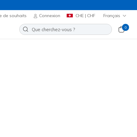
e de souhaits
Connexion
CHE | CHF
Français
0
 Dynamight - Fast
Ajouter à la Liste de souhaits
 avis
t 3.7 sur 5
00
incl. TVA
icles ou plus lors du paiement.