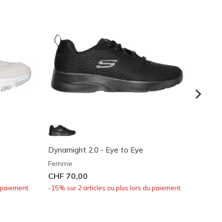
Dynamight 2.0 - Eye to Eye
Skech-
Femme
Femm
CHF 70,00
CHF 7
 paiement.
-15% sur 2 articles ou plus lors du paiement.
-15% su