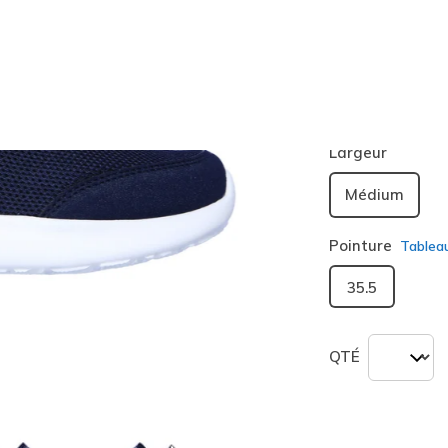
Couleur
Bleu Ma
sélection
Largeur
Médium
Pointure
Tablea
35.5
QTÉ