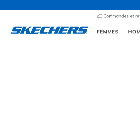
Commandes et re
FEMMES
HO
Femmes
Chaussures
Sneakers
Chaussures 