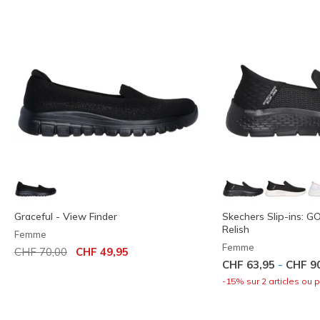
Graceful - View Finder
Skechers Slip-ins: G
Relish
Femme
Femme
Prix réduit de
à
CHF 70,00
CHF 49,95
-
CHF 63,95
CHF 9
-15% sur 2 articles ou 