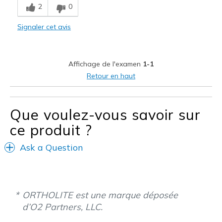
Travel
2
0
Width
Signaler cet avis
Feels true to width
Sizing
Feels full size too big
View On Shoes
Shoes are for Wearing
Affichage de l'examen
1-1
Retour en haut
Que voulez-vous savoir sur
ce produit ?
Ask a Question
ORTHOLITE est une marque déposée
d’O2 Partners, LLC.