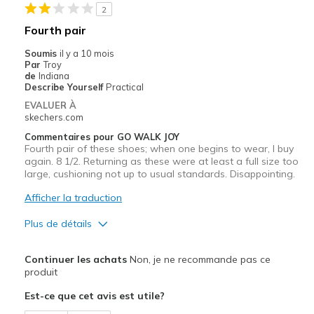
2
Fourth pair
Soumis
il y a 10 mois
Par
Troy
de
Indiana
Describe Yourself
Practical
EVALUER À
skechers.com
Commentaires pour GO WALK JOY
Fourth pair of these shoes; when one begins to wear, I buy
again. 8 1/2. Returning as these were at least a full size too
large, cushioning not up to usual standards. Disappointing.
Afficher la traduction
Plus de détails
Le contre
Continuer les achats
Non, je ne recommande pas ce
Poor Cushioning
produit
Est-ce que cet avis est utile?
Les meilleures utilisations