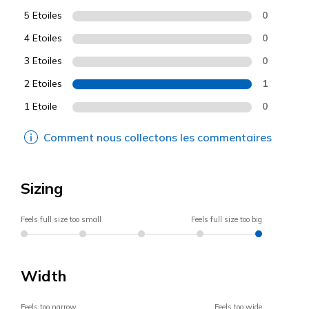
5 Etoiles
0
4 Etoiles
0
3 Etoiles
0
2 Etoiles
1
1 Etoile
0
Comment nous collectons les commentaires
Sizing
Feels full size too small
Feels full size too big
Width
Feels too narrow
Feels too wide