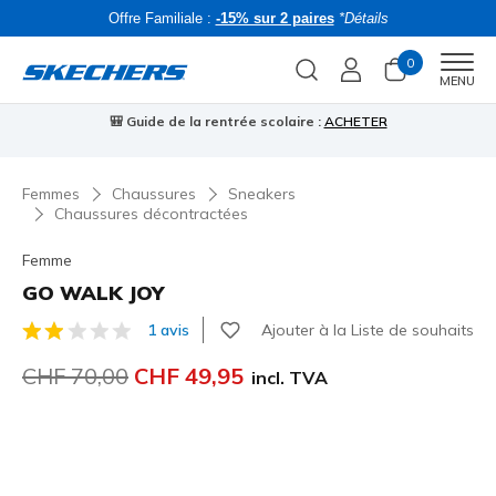
Offre Familiale :
-15% sur 2 paires
*Détails
0
Men
MENU
🎒 Guide de la rentrée scolaire :
ACHETER
⭐
Femmes
Chaussures
Sneakers
Chaussures décontractées
Femme
GO WALK JOY
Ajouter à la Liste de souhaits
1 avis
Évaluation client 3.3 sur 5
Prix réduit de
CHF 70,00
à
CHF 49,95
incl. TVA