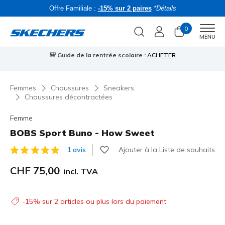
Offre Familiale :
-15% sur 2 paires
*Détails
0
Men
MENU
🎒 Guide de la rentrée scolaire :
ACHETER
⭐
Femmes
Chaussures
Sneakers
Chaussures décontractées
Femme
BOBS Sport Buno - How Sweet
Ajouter à la Liste de souhaits
1 avis
Évaluation client 3.3 sur 5
CHF 75,00
incl. TVA
-15% sur 2 articles ou plus lors du paiement.