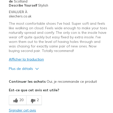
de
Scotland
Describe Yourself
Stylish
EVALUER À
skechers.co.uk
The most comfortable shoes I've had. Super soft and feels
like walking on cloud. Feels wide enough to make your toes
naturally spread and comfy. The only con is the insole have
wear off quite quickly but easy fixed by extra insole. I've
worn them out to the level of having holes through and
was chasing for exactly same pair of new ones. Now
buying second pair. Totally recommend!
Afficher la traduction
Plus de détails
Le pour
Continuer les achats
Oui, je recommande ce produit
Attractive Design
Est-ce que cet avis est utile?
Breathe Well
20
2
Comfortable
Signaler cet avis