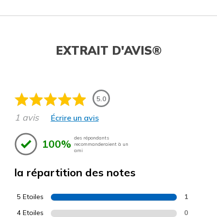
EXTRAIT D'AVIS®
5.0
1 avis
Écrire un avis
des répondants
100%
recommanderaient à un
ami
la répartition des notes
5 Etoiles
1
4 Etoiles
0