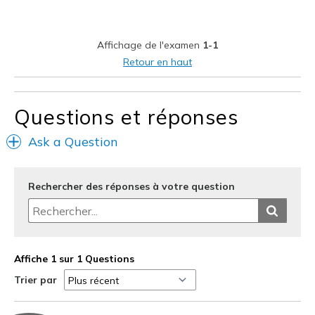
Stylish
Ultra comfy
Affichage de l'examen
1-1
Le contre
Retour en haut
Wear Out Quickly
Questions et réponses
Les meilleures utilisations
Casual Wear
Ask a Question
Travel
Rechercher des réponses à votre question
Width
Feels true to width
Sizing
Feels true to size
View On Shoes
I'm Into Shoes
Affiche 1 sur 1 Questions
Trier par