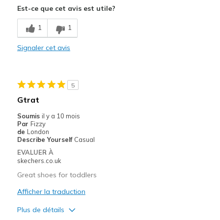
Est-ce que cet avis est utile?
Le contre
Poor Cushioning
1
1
Poor Quality
Signaler cet avis
Wear Out Quickly
Les meilleures utilisations
5
Gtrat
Special Occasions
Soumis
il y a 10 mois
Sizing
Feels true to size
Par
Fizzy
de
London
Describe Yourself
Casual
EVALUER À
skechers.co.uk
Great shoes for toddlers
Afficher la traduction
Plus de détails