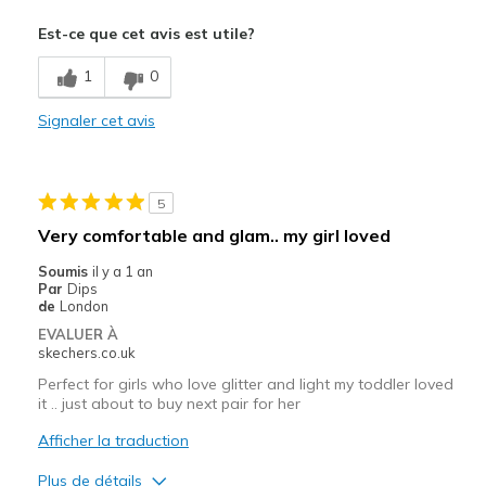
Le pour
Est-ce que cet avis est utile?
Comfortable
1
0
Les meilleures utilisations
Signaler cet avis
Casual Wear
Width
Feels true to width
Sizing
Feels true to size
5
Very comfortable and glam.. my girl loved
Soumis
il y a 1 an
Par
Dips
de
London
EVALUER À
skechers.co.uk
Perfect for girls who love glitter and light my toddler loved
it .. just about to buy next pair for her
Afficher la traduction
Plus de détails