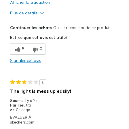
Afficher la traduction
Plus de détails
Le pour
Continuer les achats
Oui, je recommande ce produit
Attractive Design
Est-ce que cet avis est utile?
Comfortable
5
0
Durable
Signaler cet avis
Stylish
Les meilleures utilisations
3
Casual Wear
The light is mess up easily!
Width
Feels true to width
Soumis
il y a 2 ans
Par
Kieu tra
Sizing
Feels true to size
de
Chicago
View On Shoes
Shoes are for Wearing
EVALUER À
skechers.com