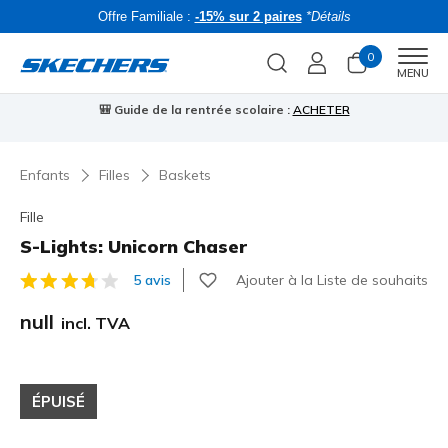
Offre Familiale :
-15% sur 2 paires
*Détails
0
Men
MENU
⭐
Skechers VIP :
retours sous 45 jours pour les membres
S'inscrire
⭐
Enfants
Filles
Baskets
Fille
S-Lights: Unicorn Chaser
Ajouter à la Liste de souhaits
5 avis
Évaluation client 3.1 sur 5
null
incl. TVA
ÉPUISÉ