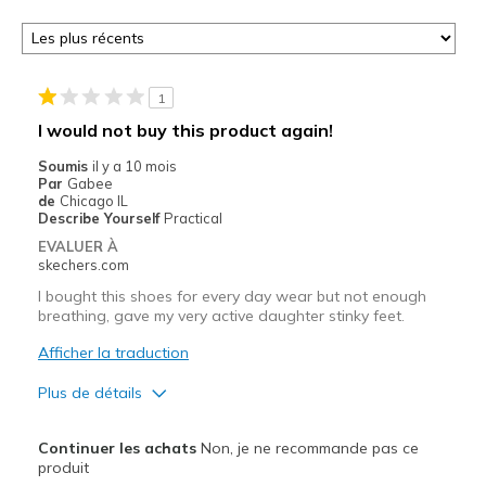
1
I would not buy this product again!
Soumis
il y a 10 mois
Par
Gabee
de
Chicago IL
Describe Yourself
Practical
EVALUER À
skechers.com
I bought this shoes for every day wear but not enough
breathing, gave my very active daughter stinky feet.
Afficher la traduction
Plus de détails
Le pour
Continuer les achats
Non, je ne recommande pas ce
Attractive Design
produit