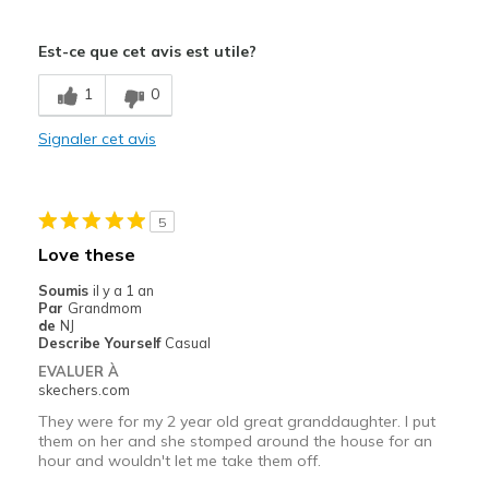
Sizing
Feels half size too big
Est-ce que cet avis est utile?
1
0
Signaler cet avis
5
Love these
Soumis
il y a 1 an
Par
Grandmom
de
NJ
Describe Yourself
Casual
EVALUER À
skechers.com
They were for my 2 year old great granddaughter. I put
them on her and she stomped around the house for an
hour and wouldn't let me take them off.