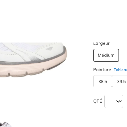
Couleur
Blanc / 
sélection
Largeur
Médium
Pointure
Tablea
38.5
39.5
QTÉ