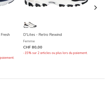
 Fresh
D'Lites - Retro Rewind
Flex A
Femme
Femm
CHF 80,00
CHF 7
-15% sur 2 articles ou plus lors du paiement.
-15% su
 paiement.