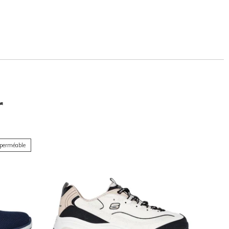
r
perméable