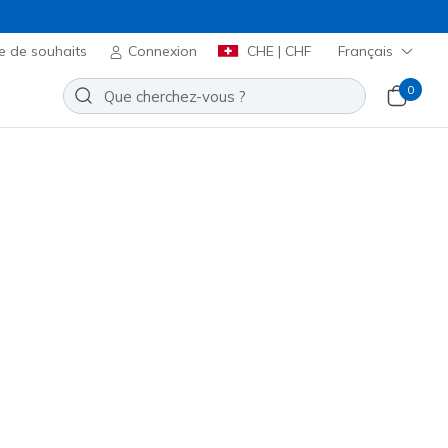
e de souhaits
Connexion
CHE | CHF
Français
0
al 5.0 - Retro Rush
Ajouter à la Liste de souhaits
 avis
t 3.7 sur 5
00
incl. TVA
icles ou plus lors du paiement.