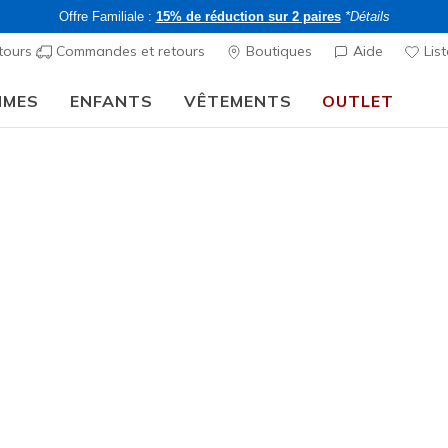
Offre Familiale :
15% de réduction sur 2 paires
*Détails
tours
Commandes et retours
Boutiques
Aide
List
MMES
ENFANTS
VÊTEMENTS
OUTLET
ntrée scolaire :
ACHETER
Femme
Flex Appe
8
Évaluation clien
CHF 80,
-15% sur 2 art