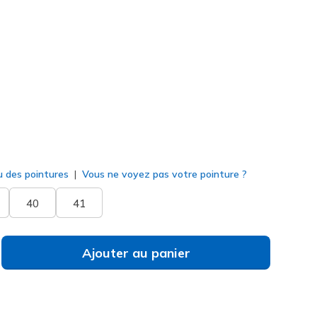
Multi
(#
150219
WMLT
)
né
u des pointures
Vous ne voyez pas votre pointure ?
40
41
Ajouter au panier