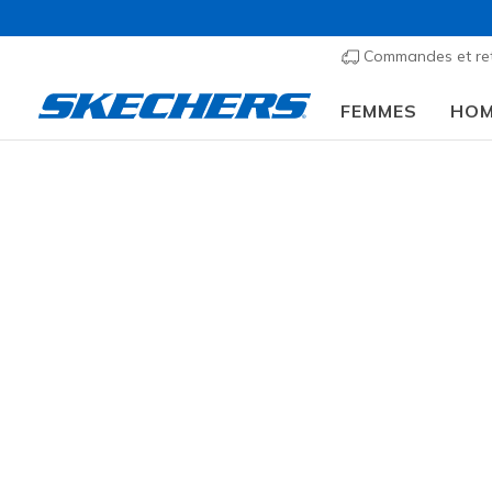
Commandes et re
FEMMES
HO
🎒 Guide de la re
Femmes
Chaussures
Sneakers
Sneakers