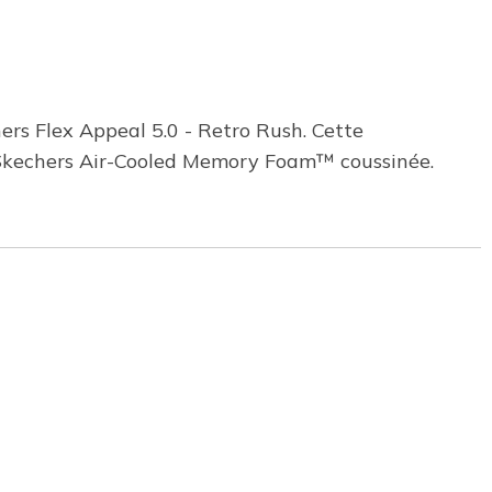
hers Flex Appeal 5.0 - Retro Rush. Cette
re Skechers Air-Cooled Memory Foam™ coussinée.