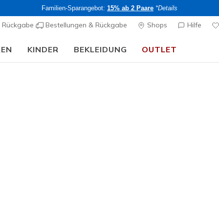
Familien-Sparangebot:
15% ab 2 Paare
*Details
& Rückgabe
Bestellungen & Rückgabe
Shops
Hilfe
REN
KINDER
BEKLEIDUNG
OUTLET
🎒 Back To School Guide:
JETZT SHOPPEN
rch Fit
Sandalen
Leinensc